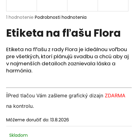
á
j
Priemerné
1 hodnotenie
Podrobnosti hodnotenia
s
hodnotenie
Etiketa na fľašu Flora
produktu
ť
je
?
5,0
z
Etiketa na fľašu z rady Flora je ideálnou voľbou
5
pre všetkých, ktorí plánujú svadbu a chcú aby aj
hviezdičiek.
v najmenších detailoch zaznievala láska a
harmónia.
HĽADAŤ
ℹ️
Pred tlačou Vám zašleme grafický dizajn
ZDARMA
O
d
na kontrolu.
p
o
Môžeme doručiť do:
13.8.2026
r
ú
Skladom