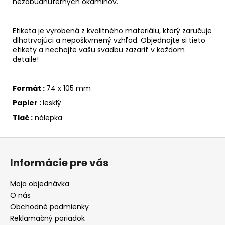
nezabudnuteľných okamihov.
Etiketa je vyrobená z kvalitného materiálu, ktorý zaručuje
dlhotrvajúci a nepoškvrnený vzhľad. Objednajte si tieto
etikety a nechajte vašu svadbu zazariť v každom
detaile!
Formát :
74 x 105 mm
Papier :
lesklý
Tlač :
nálepka
Z
á
Informácie pre vás
p
ä
Moja objednávka
t
O nás
i
Obchodné podmienky
e
Reklamačný poriadok