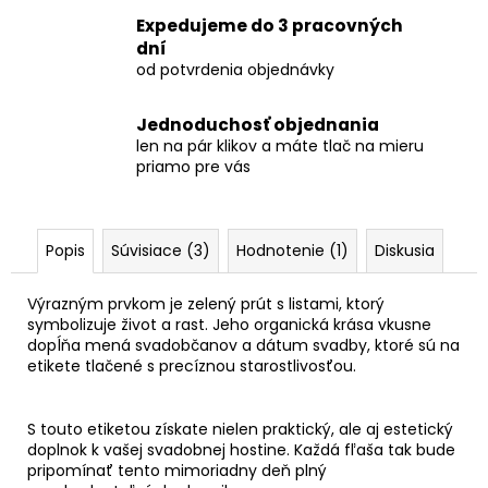
Expedujeme do 3 pracovných
dní
od potvrdenia objednávky
Jednoduchosť objednania
len na pár klikov a máte tlač na mieru
priamo pre vás
Popis
Súvisiace (3)
Hodnotenie (1)
Diskusia
Výrazným prvkom je zelený prút s listami, ktorý
symbolizuje život a rast. Jeho organická krása vkusne
dopĺňa mená svadobčanov a dátum svadby, ktoré sú na
etikete tlačené s precíznou starostlivosťou.
S touto etiketou získate nielen praktický, ale aj estetický
doplnok k vašej svadobnej hostine. Každá fľaša tak bude
pripomínať tento mimoriadny deň plný