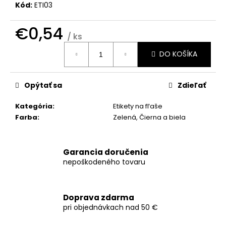
č
Kód:
ETI03
a
m
€0,54
e
/ ks
Jednotková
DO KOŠÍKA
cena:
OMAĽOVÁNKA
€2,50
Opýtať sa
Zdieľať
Kategória
:
Etikety na fľaše
Farba
:
Zelená, Čierna a biela
Garancia doručenia
nepoškodeného tovaru
Doprava zdarma
pri objednávkach nad 50 €