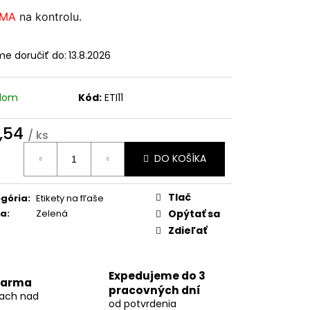
NÁMENIE AMORE
RMA
na kontrolu.
e doručiť do:
13.8.2026
adom
Kód:
ETI11
,54
/ ks
otková
DO KOŠÍKA
:
Tlač
gória
:
Etikety na fľaše
ba
:
Zelená
Opýtať sa
Zdieľať
Expedujeme do 3
darma
pracovných dní
kach nad
od potvrdenia