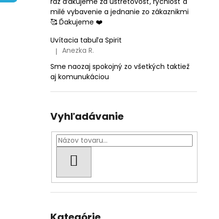
raz ďakujeme za ústretovosť, rýchlosť a
TLAČ VLASTNÉHO DIZAJNU
milé vybavenie a jednanie zo zákaznikmi
€0,39
🥰 Ďakujeme ❤️
Uvítacia tabuľa Spirit
Anezka R.
|
Hodnotenie produktu je 5 z 5 hviezdičiek.
Sme naozaj spokojný zo všetkých taktiež
aj komunukáciou
Vyhľadávanie
HĽADAŤ
Preskočiť
kategórie
Kategórie