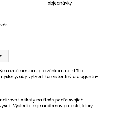
objednávky
 vás
ia
bným oznámeniam, pozvánkam na stôl a
emyslený, aby vytvoril konzistentný a elegantný
alizovať etikety na fľaše podľa svojich
vyšok. Výsledkom je nádherný produkt, ktorý