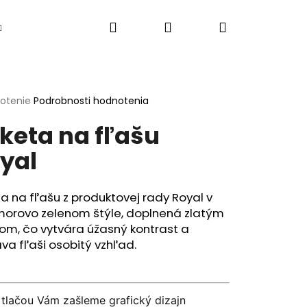
Hľadať
Prihlásenie
Nákupný
Vlastná grafika
Texty do oznámení
Ak
košík
erné
notenie
Podrobnosti hodnotenia
tenie
iketa na fľašu
ktu
yal
ičiek.
ta na fľašu z produktovej rady Royal v
orovo zelenom štýle, doplnená zlatým
om, čo vytvára úžasný kontrast a
a fľaši osobitý vzhľad.
Nasledujúce
 tlačou Vám zašleme grafický dizajn