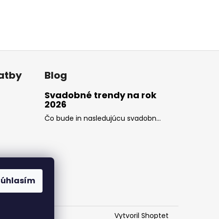
latby
Blog
Svadobné trendy na rok
2026
Čo bude in nasledujúcu svadobn...
Súhlasím
Vytvoril Shoptet