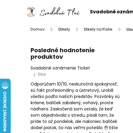
K
Prejsť
na
o
Svadobné ozná
obsah
Späť
Späť
š
do
do
í
Domov
Etikety
Etikety na fľaše
Eti
k
obchodu
obchodu
B
o
Posledné hodnotenie
č
produktov
n
ý
Svadobné oznámenie Ticket
Sisa
|
p
Hodnotenie produktu je 5 z 5 hviezdičiek.
a
Odporúčam 10/10, neskutočná spokojnosť,
sú fakt profesionálny a ústretový, urobili
n
všetko podľa naších predstáv. Pozvánky sú
e
krásne, balíček zabalený, voňavý, proste
l
nádhera. Zaskočená som ostala, že keď
som objednávala v stredu, písali tam, že
príde to až pondelok, ale nakoniec balíček
došiel piatok, čo nás veľmi potešilo 🥹 Ešte