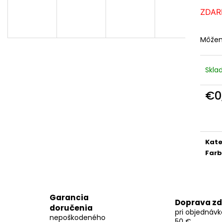
MENOVKA BEIGE
VYREZÁVANÉ OZ
ZDA
€0,69
€1,39
Môžem
Skl
€0
Jedn
cena
Kate
Far
Garancia
Doprava z
doručenia
pri objednáv
nepoškodeného
50 €