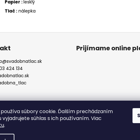
Papier :
lesklý
Tlač :
nálepka
akt
Prijímame online p
o
@
svadobnatlac.sk
03 424 134
adobnatlac.sk
adobna_tlac
používa súbory cookie. Ďalším prechádzaním
 vyjadrujete súhlas s ich používaním. Viac
tu
.
yhradené.