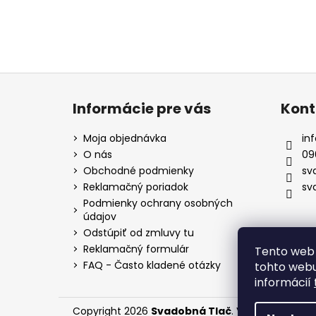
Z
á
Informácie pre vás
Kont
p
ä
Moja objednávka
inf
t
O nás
09
i
Obchodné podmienky
sv
e
Reklamačný poriadok
sv
Podmienky ochrany osobných
údajov
Odstúpiť od zmluvy tu
Reklamačný formulár
Tento web 
FAQ - Často kladené otázky
tohto webu
informácií
Copyright 2026
Svadobná Tlač
. Všetky práva v