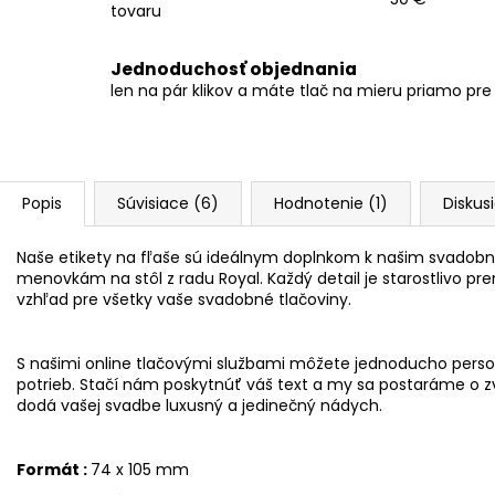
tovaru
Jednoduchosť objednania
len na pár klikov a máte tlač na mieru priamo pre
Popis
Súvisiace (6)
Hodnotenie (1)
Diskus
Naše etikety na fľaše sú ideálnym doplnkom k našim svado
menovkám na stôl z radu Royal. Každý detail je starostlivo pr
vzhľad pre všetky vaše svadobné tlačoviny.
S našimi online tlačovými službami môžete jednoducho person
potrieb. Stačí nám poskytnúť váš text a my sa postaráme o z
dodá vašej svadbe luxusný a jedinečný nádych.
Formát :
74 x 105 mm