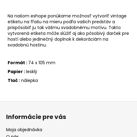
Na našom eshope ponúkame možnosť vytvoriť vintage
etiketu na fľašu na mieru podľa vašich predstáv a
prispôsobiť ju tak vášmu svadobnému motívu. Takto
vytvorená etiketa môže slúžiť aj ako pôsobivý darček pre
hostí alebo jedinečný doplnok k dekoráciám na
svadobnú hostinu.
Formát :
74 x 105 mm
Papier :
lesklý
Tlač :
nálepka
Z
á
Informácie pre vás
p
ä
Moja objednávka
t
O nás