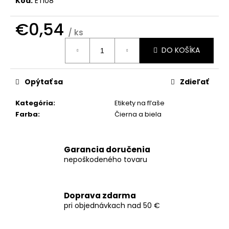
č
Kód:
ETI08
a
m
€0,54
/ ks
e
Jednotková
DO KOŠÍKA
cena:
OBÁLKY
NA
Opýtať sa
Zdieľať
SVADOBNÉ
OZNÁMENIA
C6
Kategória
:
Etikety na fľaše
€0,35
Farba
:
Čierna a biela
Garancia doručenia
nepoškodeného tovaru
Doprava zdarma
pri objednávkach nad 50 €