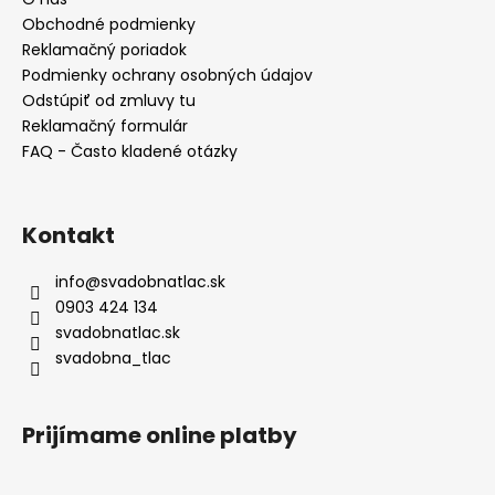
i
Obchodné podmienky
e
Reklamačný poriadok
Podmienky ochrany osobných údajov
Odstúpiť od zmluvy tu
Reklamačný formulár
FAQ - Často kladené otázky
Kontakt
info
@
svadobnatlac.sk
0903 424 134
svadobnatlac.sk
svadobna_tlac
Prijímame online platby