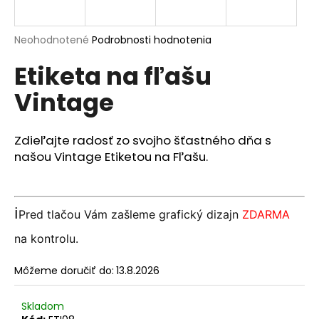
á
j
Priemerné
Neohodnotené
Podrobnosti hodnotenia
s
hodnotenie
Etiketa na fľašu
produktu
ť
je
?
Vintage
0,0
z
5
hviezdičiek.
Zdieľajte radosť zo svojho šťastného dňa s
našou Vintage Etiketou na Fľašu.
HĽADAŤ
ℹ️
Pred tlačou Vám zašleme grafický dizajn
ZDARMA
O
na kontrolu.
d
p
Môžeme doručiť do:
13.8.2026
o
r
ú
Skladom