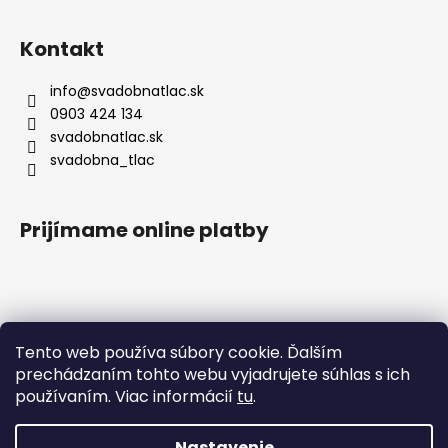
Kontakt
info
@
svadobnatlac.sk
0903 424 134
svadobnatlac.sk
svadobna_tlac
Prijímame online platby
Blog
Tento web používa súbory cookie. Ďalším
prechádzaním tohto webu vyjadrujete súhlas s ich
Svadobné trendy na rok 2026
používaním. Viac informácií
tu
.
Čo bude in nasledujúcu svadobn...
Nastavenie