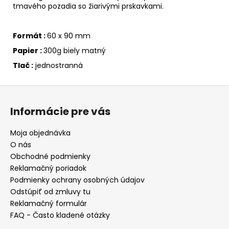
tmavého pozadia so žiarivými prskavkami.
Formát :
60 x 90 mm
Papier :
300g biely matný
Tlač :
jednostranná
Z
á
Informácie pre vás
p
ä
Moja objednávka
t
O nás
i
Obchodné podmienky
e
Reklamačný poriadok
Podmienky ochrany osobných údajov
Odstúpiť od zmluvy tu
Reklamačný formulár
FAQ - Často kladené otázky