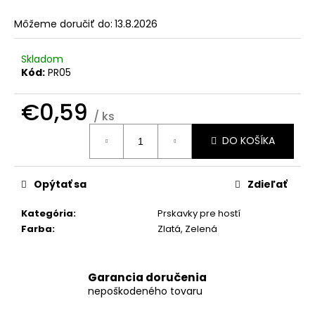
č
a
Môžeme doručiť do:
13.8.2026
m
e
Skladom
Kód:
PR05
TLAČ
VLASTNÉHO
€0,59
DIZAJNU
/ ks
Jednotková
€0,39
DO KOŠÍKA
cena:
Opýtať sa
Zdieľať
Kategória
:
Prskavky pre hostí
Farba
:
Zlatá, Zelená
Garancia doručenia
nepoškodeného tovaru