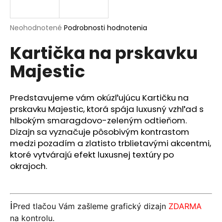
á
j
Priemerné
Neohodnotené
Podrobnosti hodnotenia
s
hodnotenie
Kartička na prskavku
produktu
ť
je
?
Majestic
0,0
z
5
hviezdičiek.
Predstavujeme vám okúzľujúcu Kartičku na
prskavku Majestic, ktorá spája luxusný vzhľad s
HĽADAŤ
hlbokým smaragdovo-zeleným odtieňom.
Dizajn sa vyznačuje pôsobivým kontrastom
medzi pozadím a zlatisto trblietavými akcentmi,
ktoré vytvárajú efekt luxusnej textúry po
O
okrajoch.
d
p
o
r
ℹ️
Pred tlačou Vám zašleme grafický dizajn
ZDARMA
ú
na kontrolu.