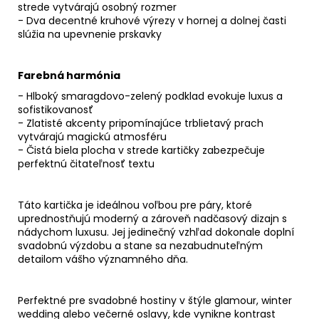
strede vytvárajú osobný rozmer
- Dva decentné kruhové výrezy v hornej a dolnej časti
slúžia na upevnenie prskavky
Farebná harmónia
- Hlboký smaragdovo-zelený podklad evokuje luxus a
sofistikovanosť
- Zlatisté akcenty pripomínajúce trblietavý prach
vytvárajú magickú atmosféru
- Čistá biela plocha v strede kartičky zabezpečuje
perfektnú čitateľnosť textu
Táto kartička je ideálnou voľbou pre páry, ktoré
uprednostňujú moderný a zároveň nadčasový dizajn s
nádychom luxusu. Jej jedinečný vzhľad dokonale doplní
svadobnú výzdobu a stane sa nezabudnuteľným
detailom vášho významného dňa.
Perfektné pre svadobné hostiny v štýle glamour, winter
wedding alebo večerné oslavy, kde vynikne kontrast