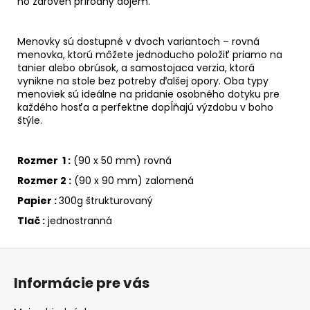
no zároveň prírodný dojem.
Menovky sú dostupné v dvoch variantoch – rovná
menovka, ktorú môžete jednoducho položiť priamo na
tanier alebo obrúsok, a samostojaca verzia, ktorá
vynikne na stole bez potreby ďalšej opory. Oba typy
menoviek sú ideálne na pridanie osobného dotyku pre
každého hosťa a perfektne dopĺňajú výzdobu v boho
štýle.
Rozmer 1 :
(90 x 50 mm) rovná
Rozmer 2 :
(90 x 90 mm) zalomená
Papier :
300g štrukturovaný
Tlač :
jednostranná
Z
á
Informácie pre vás
p