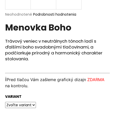
á
j
Priemerné
Neohodnotené
Podrobnosti hodnotenia
s
hodnotenie
Menovka Boho
produktu
ť
je
?
0,0
z
Trávový veniec v neutrálnych tónoch ladí s
5
ďalšími boho svadobnými tlačovinami, a
hviezdičiek.
podčiarkuje prírodný a harmonický charakter
stolovania.
HĽADAŤ
ℹ️
Pred tlačou Vám zašleme grafický dizajn
ZDARMA
O
na kontrolu.
d
p
VARIANT
o
r
ú