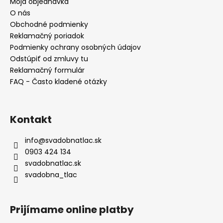
ä
Moja objednávka
t
O nás
i
Obchodné podmienky
e
Reklamačný poriadok
Podmienky ochrany osobných údajov
Odstúpiť od zmluvy tu
Reklamačný formulár
FAQ - Často kladené otázky
Kontakt
info
@
svadobnatlac.sk
0903 424 134
svadobnatlac.sk
svadobna_tlac
Prijímame online platby