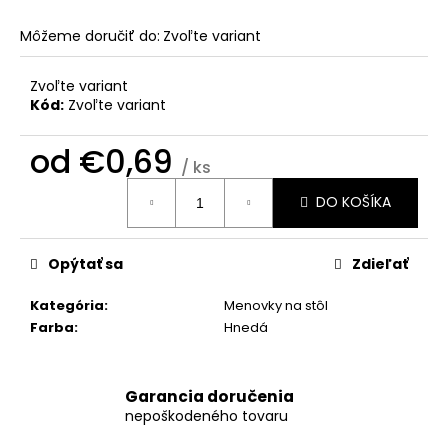
č
a
Môžeme doručiť do:
Zvoľte variant
m
e
Zvoľte variant
Kód:
Zvoľte variant
OMAĽOVÁNKA
od
€0,69
€2,50
/ ks
Jednotková
DO KOŠÍKA
cena:
Opýtať sa
Zdieľať
Kategória
:
Menovky na stôl
Farba
:
Hnedá
Garancia doručenia
nepoškodeného tovaru