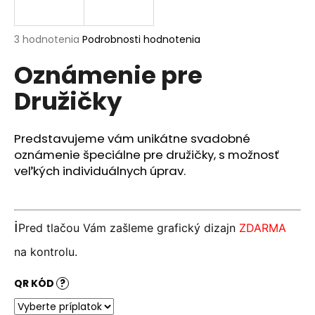
á
j
Priemerné
3 hodnotenia
Podrobnosti hodnotenia
s
hodnotenie
Oznámenie pre
produktu
ť
je
?
Družičky
5,0
z
5
hviezdičiek.
Predstavujeme vám unikátne svadobné
oznámenie špeciálne pre družičky, s možnosť
HĽADAŤ
veľkých individuálnych úprav.
O
ℹ️
Pred tlačou Vám zašleme grafický dizajn
ZDARMA
d
na kontrolu.
p
o
QR KÓD
?
r
ú