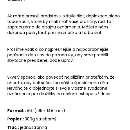
Ak máte presnú predstavu o štýle šiat, doplnkoch alebo
topánkach, ktoré by mali mať vaše družičky, radi to
zapracujeme do dizajnu oznámenia. Môžete nám
dokonca poskytnúť presnú značku a farbu šiat.
Prosíme však o čo najpresnejšie a najpodrobnejšie
popísanie detailov do poznámky, aby sme predišli
zbytočne predĺženej dobe úprav.
Skvelý spôsob, ako povedať najbližším priateľkám, že
chcete, aby boli súčasťou vášho špeciálneho dňa.
Neváhajte a objednajte si svoje vlastné svadobné
oznámenia pre družičky na našom eshope už dnes!
Formát :
A6 (105 x 148 mm)
Papier :
300g Strieborný
Tlač :
jednostranná