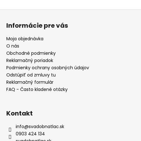
Z
á
Informácie pre vás
p
ä
Moja objednávka
t
O nás
i
Obchodné podmienky
e
Reklamačný poriadok
Podmienky ochrany osobných údajov
Odstúpiť od zmluvy tu
Reklamačný formulár
FAQ - Často kladené otázky
Kontakt
info
@
svadobnatlac.sk
0903 424 134
svadobnatlac.sk