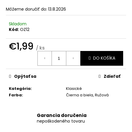
č
a
Môžeme doručiť do:
13.8.2026
m
e
Skladom
Kód:
OZ12
KRUHOVÁ
NÁLEPKA
€1,99
BEIGE
/ ks
Jednotková
€1
DO KOŠÍKA
cena:
Opýtať sa
Zdieľať
Kategória
:
Klasické
Farba
:
Čierna a biela, Ružová
Garancia doručenia
nepoškodeného tovaru