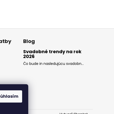
latby
Blog
Svadobné trendy na rok
2026
Čo bude in nasledujúcu svadobn...
Súhlasím