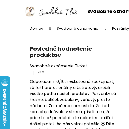
K
Prejsť
na
o
Svadobné ozná
obsah
Späť
Späť
š
do
do
í
Domov
Svadobné oznámenia
Pozvánky
k
obchodu
obchodu
B
o
Posledné hodnotenie
č
produktov
n
ý
Svadobné oznámenie Ticket
Sisa
|
p
Hodnotenie produktu je 5 z 5 hviezdičiek.
a
Odporúčam 10/10, neskutočná spokojnosť,
sú fakt profesionálny a ústretový, urobili
n
všetko podľa naších predstáv. Pozvánky sú
e
krásne, balíček zabalený, voňavý, proste
l
nádhera. Zaskočená som ostala, že keď
som objednávala v stredu, písali tam, že
príde to až pondelok, ale nakoniec balíček
došiel piatok, čo nás veľmi potešilo 🥹 Ešte