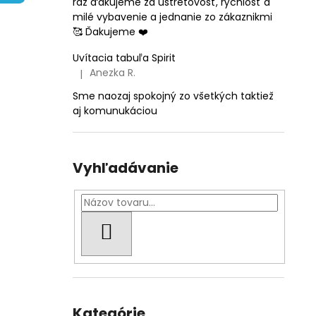
raz ďakujeme za ústretovosť, rýchlosť a
TLAČ VLASTNÉHO DIZAJNU
milé vybavenie a jednanie zo zákaznikmi
€0,39
🥰 Ďakujeme ❤️
Uvítacia tabuľa Spirit
Anezka R.
|
Hodnotenie produktu je 5 z 5 hviezdičiek.
Sme naozaj spokojný zo všetkých taktiež
aj komunukáciou
Vyhľadávanie
HĽADAŤ
Preskočiť
kategórie
Kategórie