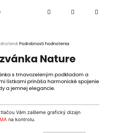
Hľadať
Prihlásenie
Nákupný
Vlastná grafika
Texty do oznámení
Ak
košík
erné
dnotené
Podrobnosti hodnotenia
tenie
zvánka Nature
ktu
ánka s tmavozeleným podkladom a
mi lístkami prináša harmonické spojenie
ičiek.
dy a jemnej elegancie.
 tlačou Vám zašleme grafický dizajn
Nasledujúce
RMA
na kontrolu.