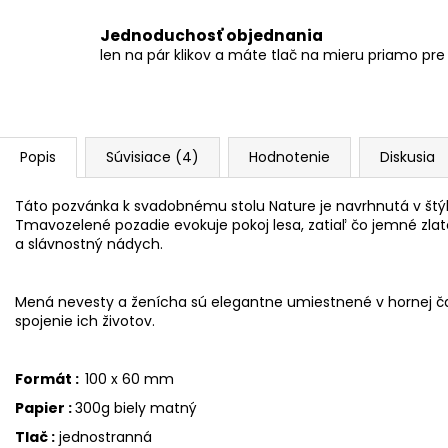
Jednoduchosť objednania
len na pár klikov a máte tlač na mieru priamo pre
Popis
Súvisiace (4)
Hodnotenie
Diskusia
Táto pozvánka k svadobnému stolu Nature je navrhnutá v štýle, 
Tmavozelené pozadie evokuje pokoj lesa, zatiaľ čo jemné zlaté 
a slávnostný nádych.
Mená nevesty a ženícha sú elegantne umiestnené v hornej čas
spojenie ich životov.
Formát :
100 x 60 mm
Papier :
300g biely matný
Tlač :
jednostranná