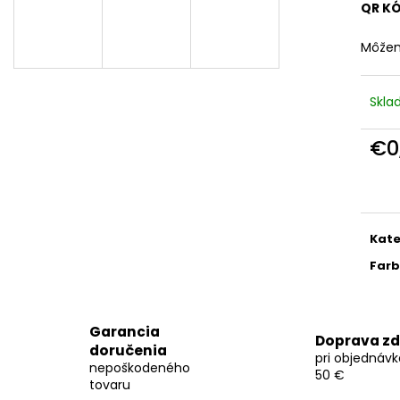
MENOVKA BEIGE
VYREZÁVANÉ OZ
QR K
€0,69
€1,39
Môžem
Skl
€0
Jedn
cena
Kate
Far
Garancia
Doprava z
doručenia
pri objednáv
nepoškodeného
50 €
tovaru