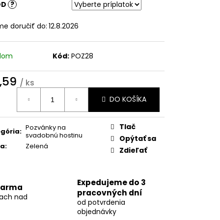
NÁMENIE AMORE
ÓD
?
e doručiť do:
12.8.2026
adom
Kód:
POZ28
,59
/ ks
otková
DO KOŠÍKA
:
Tlač
Pozvánky na
gória
:
svadobnú hostinu
Opýtať sa
ba
:
Zelená
Zdieľať
Expedujeme do 3
darma
pracovných dní
kach nad
od potvrdenia
objednávky