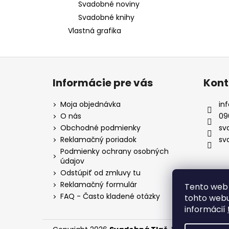
Svadobné noviny
Svadobné knihy
Vlastná grafika
Z
á
Informácie pre vás
Kont
p
ä
Moja objednávka
inf
t
O nás
09
i
Obchodné podmienky
sv
e
Reklamačný poriadok
sv
Podmienky ochrany osobných
údajov
Odstúpiť od zmluvy tu
Reklamačný formulár
Tento web 
FAQ - Často kladené otázky
tohto webu
informácií