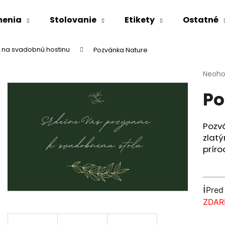
menia
Stolovanie
Etikety
Ostatné
 na svadobnú hostinu
Pozvánka Nature
Čo potrebujete nájsť?
Priem
Neoho
hodno
Po
produ
HĽADAŤ
je
0,0
z
Pozv
5
Odporúčame
zlatý
hviezd
príro
ℹ️
Pred
ZDA