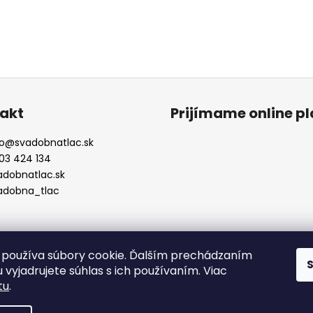
akt
Prijímame online p
o
@
svadobnatlac.sk
03 424 134
adobnatlac.sk
adobna_tlac
používa súbory cookie. Ďalším prechádzaním
 vyjadrujete súhlas s ich používaním. Viac
tu
.