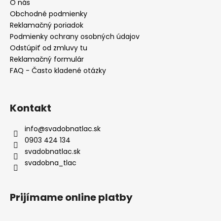
t
O nás
i
Obchodné podmienky
e
Reklamačný poriadok
Podmienky ochrany osobných údajov
Odstúpiť od zmluvy tu
Reklamačný formulár
FAQ - Často kladené otázky
Kontakt
info
@
svadobnatlac.sk
0903 424 134
svadobnatlac.sk
svadobna_tlac
Prijímame online platby