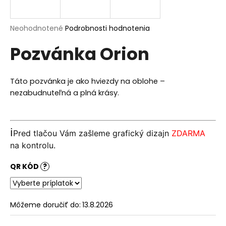
á
j
Priemerné
Neohodnotené
Podrobnosti hodnotenia
s
hodnotenie
Pozvánka Orion
produktu
ť
je
?
0,0
z
Táto pozvánka je ako hviezdy na oblohe –
5
nezabudnuteľná a plná krásy.
hviezdičiek.
HĽADAŤ
ℹ️
Pred tlačou Vám zašleme grafický dizajn
ZDARMA
na kontrolu.
O
QR KÓD
?
d
p
o
r
Môžeme doručiť do:
13.8.2026
ú