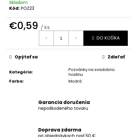
č
Skladom
a
Kód:
POZ23
m
e
€0,59
/ ks
Jednotková
DO KOŠÍKA
KRUHOVÁ
cena:
NÁLEPKA
BEIGE
Opýtať sa
Zdieľať
€1
Pozvánky na svadobnú
Kategória
:
hostinu
Farba
:
Modrá
Garancia doručenia
nepoškodeného tovaru
Doprava zdarma
pri objednávkach nad 50 €