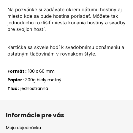
Na pozvánke si zadávate okrem dátumu hostiny aj
miesto kde sa bude hostina poriadať.
Môžete tak
jednoducho rozlíšiť miesta konania hostiny a svadby
pre svojich hostí.
Kartička sa skvele hodí k svadobnému oznámeniu a
ostatným tlačovinám v rovnakom štýle.
Formát :
100 x 60 mm
Papier :
300g biely matný
Tlač :
jednostranná
Z
á
Informácie pre vás
p
ä
Moja objednávka