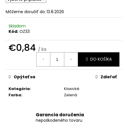
č
a
Môžeme doručiť do:
13.8.2026
m
e
Skladom
Kód:
OZ33
OBÁLKY
NA
€0,84
SVADOBNÉ
/ ks
OZNÁMENIA
Jednotková
C6
DO KOŠÍKA
cena:
€0,35
Opýtať sa
Zdieľať
Kategória
:
Klasické
Farba
:
Zelená
Garancia doručenia
nepoškodeného tovaru