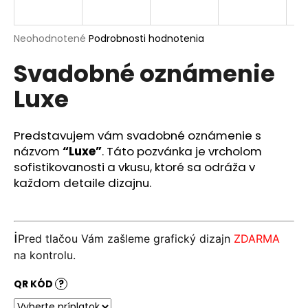
á
j
Priemerné
Neohodnotené
Podrobnosti hodnotenia
s
hodnotenie
Svadobné oznámenie
produktu
ť
je
?
Luxe
0,0
z
5
hviezdičiek.
Predstavujem vám svadobné oznámenie s
názvom
“Luxe”
. Táto pozvánka je vrcholom
HĽADAŤ
sofistikovanosti a vkusu, ktoré sa odráža v
každom detaile dizajnu.
O
d
ℹ️
Pred tlačou Vám zašleme grafický dizajn
ZDARMA
p
na kontrolu.
o
r
QR KÓD
?
ú