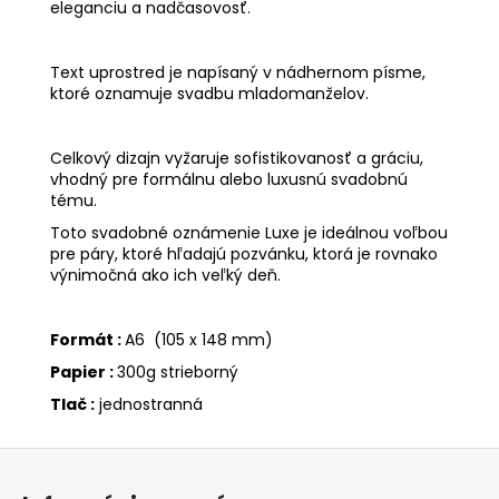
eleganciu a nadčasovosť.
Text uprostred je napísaný v nádhernom písme,
ktoré oznamuje svadbu mladomanželov.
Celkový dizajn vyžaruje sofistikovanosť a gráciu,
vhodný pre formálnu alebo luxusnú svadobnú
tému.
Toto svadobné oznámenie Luxe je ideálnou voľbou
pre páry, ktoré hľadajú pozvánku, ktorá je rovnako
výnimočná ako ich veľký deň.
Formát :
A6 (105 x 148 mm)
Papier :
300g strieborný
Tlač :
jednostranná
Z
á