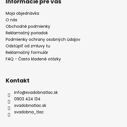
Informácie pre vás
p
ä
Moja objednávka
t
O nás
i
Obchodné podmienky
e
Reklamačný poriadok
Podmienky ochrany osobných údajov
Odstúpiť od zmluvy tu
Reklamačný formulár
FAQ - Často kladené otázky
Kontakt
info
@
svadobnatlac.sk
0903 424 134
svadobnatlac.sk
svadobna_tlac