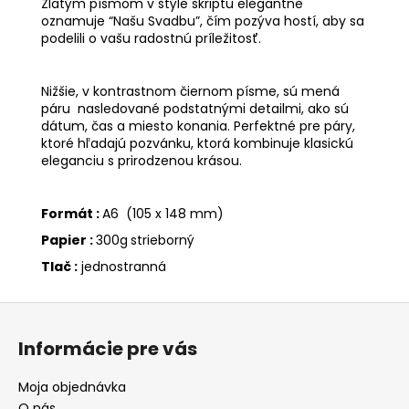
Zlatým písmom v štýle skriptu elegantne
oznamuje “Našu Svadbu”, čím pozýva hostí, aby sa
podelili o vašu radostnú príležitosť.
Nižšie, v kontrastnom čiernom písme, sú mená
páru nasledované podstatnými detailmi, ako sú
dátum, čas a miesto konania. Perfektné pre páry,
ktoré hľadajú pozvánku, ktorá kombinuje klasickú
eleganciu s prirodzenou krásou.
Formát :
A6 (105 x 148 mm)
Papier :
300g
strieborný
Tlač :
jednostranná
Z
á
Informácie pre vás
p
ä
Moja objednávka
t
O nás