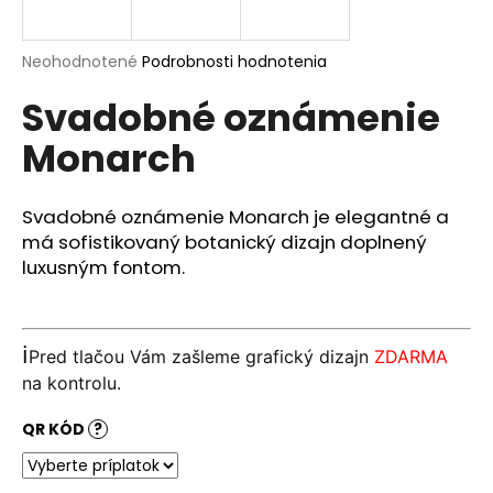
á
j
Priemerné
Neohodnotené
Podrobnosti hodnotenia
s
hodnotenie
Svadobné oznámenie
produktu
ť
je
?
Monarch
0,0
z
5
hviezdičiek.
Svadobné oznámenie Monarch je elegantné a
má sofistikovaný botanický dizajn doplnený
HĽADAŤ
luxusným fontom.
O
ℹ️
Pred tlačou Vám zašleme grafický dizajn
ZDARMA
d
na kontrolu.
p
o
QR KÓD
?
r
ú