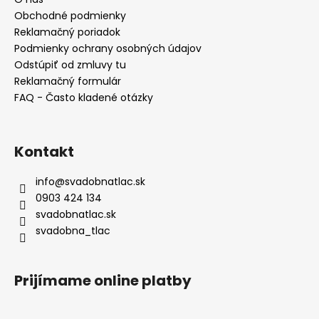
i
Obchodné podmienky
e
Reklamačný poriadok
Podmienky ochrany osobných údajov
Odstúpiť od zmluvy tu
Reklamačný formulár
FAQ - Často kladené otázky
Kontakt
info
@
svadobnatlac.sk
0903 424 134
svadobnatlac.sk
svadobna_tlac
Prijímame online platby