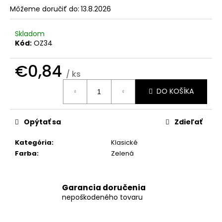
č
Môžeme doručiť do:
13.8.2026
a
m
e
Skladom
Kód:
OZ34
OBÁLKY
€0,84
NA
/ ks
SVADOBNÉ
Jednotková
OZNÁMENIA
DO KOŠÍKA
cena:
C6
€0,35
Opýtať sa
Zdieľať
Kategória
:
Klasické
Farba
:
Zelená
Garancia doručenia
nepoškodeného tovaru