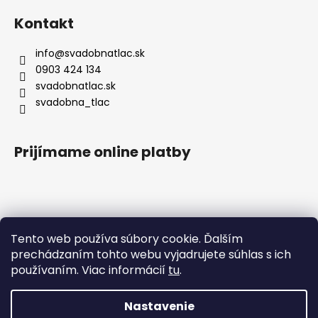
Kontakt
info
@
svadobnatlac.sk
0903 424 134
svadobnatlac.sk
svadobna_tlac
Prijímame online platby
Blog
Tento web používa súbory cookie. Ďalším
prechádzaním tohto webu vyjadrujete súhlas s ich
Svadobné trendy na rok 2026
používaním. Viac informácií
tu
.
Čo bude in nasledujúcu svadobn...
Nastavenie