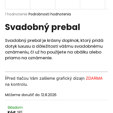
á
j
Priemerné
1 hodnotenie
Podrobnosti hodnotenia
s
hodnotenie
Svadobný prebal
produktu
ť
je
?
5,0
z
Svadobný prebal je krásny doplnok, ktorý pridá
5
dotyk luxusu a dôležitosti vášmu svadobnému
hviezdičiek.
oznámeniu, či už ho použijete na obálku alebo
priamo na oznámenie.
HĽADAŤ
ℹ️
Pred tlačou Vám zašleme grafický dizajn
ZDARMA
O
na kontrolu.
d
p
Môžeme doručiť do:
12.8.2026
o
r
ú
Skladom
Kód:
SP1