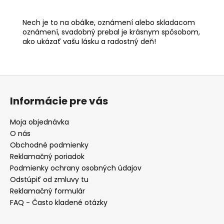
Nech je to na obálke, oznámení alebo skladacom
oznámení, svadobný prebal je krásnym spôsobom,
ako ukázať vašu lásku a radostný deň!
Z
á
Informácie pre vás
p
ä
Moja objednávka
t
O nás
i
Obchodné podmienky
e
Reklamačný poriadok
Podmienky ochrany osobných údajov
Odstúpiť od zmluvy tu
Reklamačný formulár
FAQ - Často kladené otázky