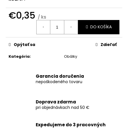
č
a
€0,35
m
/ ks
e
Jednotková
DO KOŠÍKA
cena:
OBÁLKY
NA
Opýtať sa
Zdieľať
SVADOBNÉ
OZNÁMENIA
C6
Kategória
:
Obálky
€0,35
Garancia doručenia
nepoškodeného tovaru
Doprava zdarma
pri objednávkach nad 50 €
Expedujeme do 3 pracovných