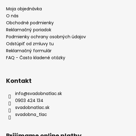
p
ä
Moja objednávka
t
O nás
i
Obchodné podmienky
e
Reklamačný poriadok
Podmienky ochrany osobných údajov
Odstúpiť od zmluvy tu
Reklamačný formulár
FAQ - Často kladené otázky
Kontakt
info
@
svadobnatlac.sk
0903 424 134
svadobnatlac.sk
svadobna_tlac
Prijímame online platby