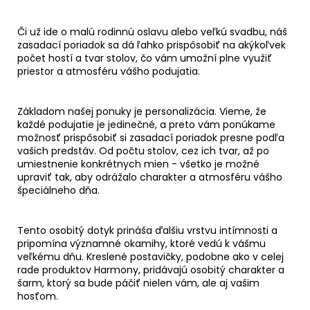
Či už ide o malú rodinnú oslavu alebo veľkú svadbu, náš
zasadací poriadok sa dá ľahko prispôsobiť na akýkoľvek
počet hostí a tvar stolov, čo vám umožní plne využiť
priestor a atmosféru vášho podujatia.
Základom našej ponuky je personalizácia. Vieme, že
každé podujatie je jedinečné, a preto vám ponúkame
možnosť prispôsobiť si zasadací poriadok presne podľa
vašich predstáv. Od počtu stolov, cez ich tvar, až po
umiestnenie konkrétnych mien - všetko je možné
upraviť tak, aby odrážalo charakter a atmosféru vášho
špeciálneho dňa.
Tento osobitý dotyk prináša ďalšiu vrstvu intímnosti a
pripomína významné okamihy, ktoré vedú k vášmu
veľkému dňu. Kreslené postavičky, podobne ako v celej
rade produktov Harmony, pridávajú osobitý charakter a
šarm, ktorý sa bude páčiť nielen vám, ale aj vašim
hosťom.