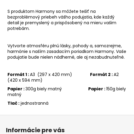
S produktom Harmony sa môžete tešiť na
bezproblémový priebeh vášho podujatia, kde každý
detail je premyslený a prispôsobený na mieru vašim
potrebám.
Vytvorte atmosféru plnú lásky, pohody a, samozrejme,
harmónie s naším zasadacím poriadkom Harmony. Vaše
podujatie bude nielen nádherné, ale aj nezabudnuteľné.
Formát 1 :
A3 (297 x 420 mm)
Formát 2 :
A2
(420 x 594 mm)
Papier :
300g biely matný
Papier :
150g biely
matný
Tlač :
jednostranná
Z
á
Informácie pre vás