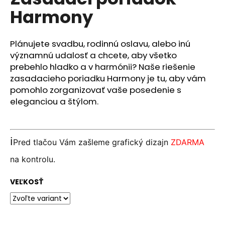
je
á
Harmony
0,0
z
j
5
s
hviezdičiek.
Plánujete svadbu, rodinnú oslavu, alebo inú
ť
významnú udalosť a chcete, aby všetko
?
prebehlo hladko a v harmónii? Naše riešenie
zasadacieho poriadku Harmony je tu, aby vám
pomohlo zorganizovať vaše posedenie s
eleganciou a štýlom.
HĽADAŤ
ℹ️
Pred tlačou Vám zašleme grafický dizajn
ZDARMA
O
na kontrolu.
d
p
VEĽKOSŤ
o
r
ú