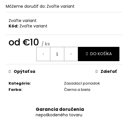
č
a
Môžeme doručiť do:
Zvoľte variant
m
e
Zvoľte variant
Kód:
Zvoľte variant
MENOVKA
od
€10
BEIGE
/ ks
€0,69
Jednotková
DO KOŠÍKA
cena:
Opýtať sa
Zdieľať
Kategória
:
Zasadací poriadok
Farba
:
Čierna a biela
Garancia doručenia
nepoškodeného tovaru