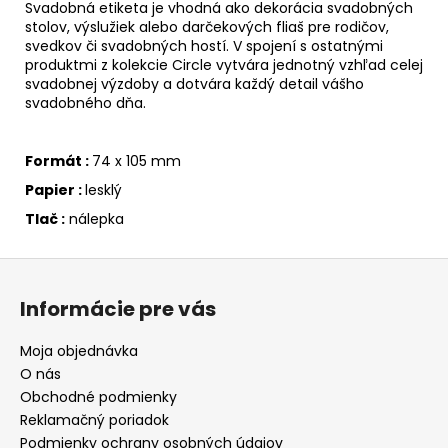
Svadobná etiketa je vhodná ako dekorácia svadobných
stolov, výslužiek alebo darčekových fliaš pre rodičov,
svedkov či svadobných hostí. V spojení s ostatnými
produktmi z kolekcie Circle vytvára jednotný vzhľad celej
svadobnej výzdoby a dotvára každý detail vášho
svadobného dňa.
Formát :
74 x 105 mm
Papier :
lesklý
Tlač :
nálepka
Z
á
Informácie pre vás
p
ä
Moja objednávka
t
O nás
i
Obchodné podmienky
e
Reklamačný poriadok
Podmienky ochrany osobných údajov