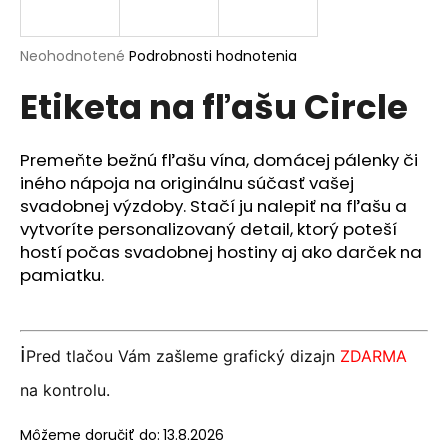
á
j
Priemerné
Neohodnotené
Podrobnosti hodnotenia
s
hodnotenie
Etiketa na fľašu Circle
produktu
ť
je
?
0,0
z
Premeňte bežnú fľašu vína, domácej pálenky či
5
iného nápoja na originálnu súčasť vašej
hviezdičiek.
svadobnej výzdoby. Stačí ju nalepiť na fľašu a
vytvoríte personalizovaný detail, ktorý poteší
HĽADAŤ
hostí počas svadobnej hostiny aj ako darček na
pamiatku.
O
d
ℹ️
Pred tlačou Vám zašleme grafický dizajn
ZDARMA
p
o
na kontrolu.
r
ú
Môžeme doručiť do:
13.8.2026