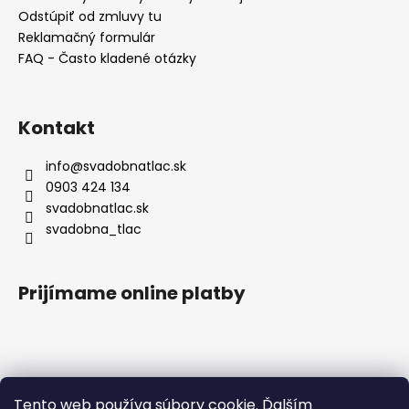
Odstúpiť od zmluvy tu
Reklamačný formulár
FAQ - Často kladené otázky
Kontakt
info
@
svadobnatlac.sk
0903 424 134
svadobnatlac.sk
svadobna_tlac
Prijímame online platby
Blog
Tento web používa súbory cookie. Ďalším