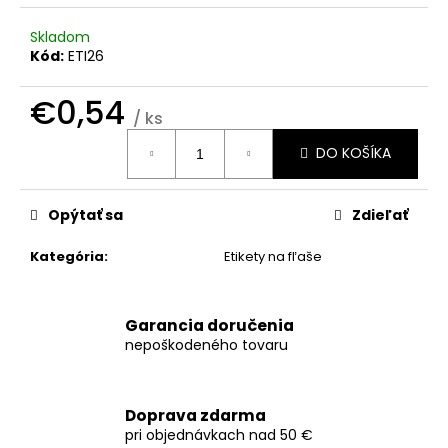
č
a
Skladom
m
Kód:
ETI26
e
€0,54
/ ks
OMAĽOVÁNKA
Jednotková
€2,50
DO KOŠÍKA
cena:
Opýtať sa
Zdieľať
Kategória
:
Etikety na fľaše
Garancia doručenia
nepoškodeného tovaru
Doprava zdarma
pri objednávkach nad 50 €