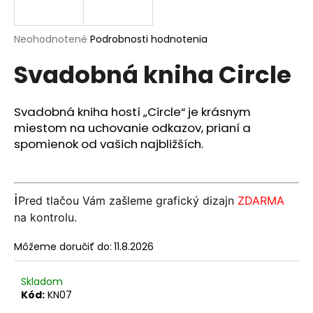
á
j
Priemerné
Neohodnotené
Podrobnosti hodnotenia
s
hodnotenie
Svadobná kniha Circle
produktu
ť
je
?
0,0
z
Svadobná kniha hostí „Circle“ je krásnym
5
miestom na uchovanie odkazov, prianí a
hviezdičiek.
spomienok od vašich najbližších.
HĽADAŤ
ℹ️
Pred tlačou Vám zašleme grafický dizajn
ZDARMA
na kontrolu.
O
d
Môžeme doručiť do:
11.8.2026
p
o
Skladom
r
Kód:
KN07
ú