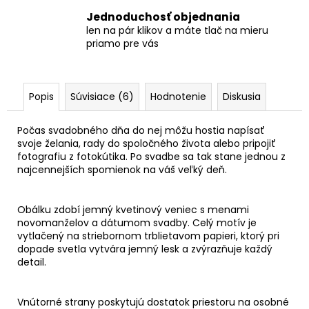
Jednoduchosť objednania
len na pár klikov a máte tlač na mieru
priamo pre vás
Popis
Súvisiace (6)
Hodnotenie
Diskusia
Počas svadobného dňa do nej môžu hostia napísať
svoje želania, rady do spoločného života alebo pripojiť
fotografiu z fotokútika. Po svadbe sa tak stane jednou z
najcennejších spomienok na váš veľký deň.
Obálku zdobí jemný kvetinový veniec s menami
novomanželov a dátumom svadby. Celý motív je
vytlačený na striebornom trblietavom papieri, ktorý pri
dopade svetla vytvára jemný lesk a zvýrazňuje každý
detail.
Vnútorné strany poskytujú dostatok priestoru na osobné