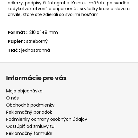
odkazy, podpisy či fotografie. Knihu si môžete po svadbe
kedykoľvek otvoriť a pripomenúť si všetky krásne slová a
chvíle, ktoré ste zdieľali so svojimi hosťami.
Formát :
210 x 148 mm
Papier :
strieborný
Tlač :
jednostranná
Z
á
Informácie pre vás
p
ä
Moja objednávka
t
O nás
i
Obchodné podmienky
e
Reklamačný poriadok
Podmienky ochrany osobných údajov
Odstúpiť od zmluvy tu
Reklamačný formulár