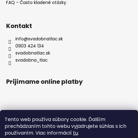
FAQ - Často kladené otázky
Kontakt
info
@
svadobnatlac.sk
0903 424 134
svadobnatlac.sk
svadobna_tlac
Prijímame online platby
Blog
Tento web používa súbory cookie. Ďalším
prechádzaním tohto webu vyjadrujete súhlas s ich
Svadobné trendy na rok 2026
používaním. Viac informácií
tu
.