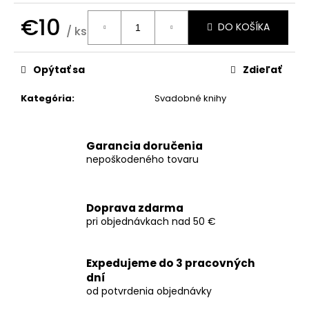
č
a
€10
DO KOŠÍKA
m
/ ks
Jednotková
e
cena:
Opýtať sa
Zdieľať
SKLADACIE
Kategória
:
Svadobné knihy
OZNÁMENIE
TREAT
€1,19
Garancia doručenia
nepoškodeného tovaru
Doprava zdarma
pri objednávkach nad 50 €
Expedujeme do 3 pracovných
dní
od potvrdenia objednávky